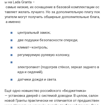
ы
на
Lada
Granta
–
самые
низкие
,
их
оснащение
в
базовой
комплектации
ос
тавляет
желать
лучшего
.
Но
за
дополнительную
плату
пок
упатели
могут
получить
обширные
дополнительные
блага
,
а
именно
:
центральный
замок
;
две
подушки
безопасности
спереди
;
климат
—
контроль
;
регулируемую
рулевую
колонку
;
электропакет
(
подогрев
стёкол
,
зеркал
заднего
в
ида
и
сидений
);
датчики
дождя
и
света
.
Ещё
одно
новшество
российского
«
бюджетника
»
—
установка
дверей
с
системой
доводки
.
В
целом
,
салон
новой
Гранты
практически
не
отличается
от
предшествен