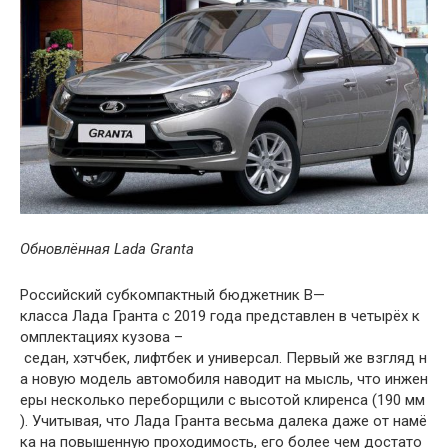
Обновлённая Lada Granta
Российский
субкомпактный
бюджетник
B
—
класса
Лада
Гранта
с
2019
года
представлен
в
четырёх
к
омплектациях
кузова
–
седан
,
хэтчбек
,
лифтбек
и
универсал
.
Первый
же
взгляд
н
а
новую
модель
автомобиля
наводит
на
мысль
,
что
инжен
еры
несколько
переборщили
с
высотой
клиренса
(
190
мм
).
Учитывая
,
что
Лада
Гранта
весьма
далека
даже
от
намё
ка
на
повышенную
проходимость
,
его
более
чем
достато