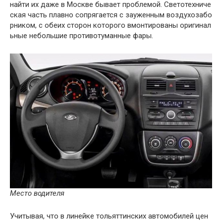
найти
их
даже
в
Москве
бывает
проблемой
.
Светотехниче
ская
часть
плавно
сопрягается
с
зауженным
воздухозабо
рником
,
с
обеих
сторон
которого
вмонтированы
оригинал
ьные
небольшие
противотуманные
фары
.
Место
водителя
Учитывая
,
что
в
линейке
тольяттинских
автомобилей
цен