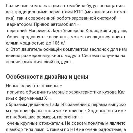
Различные
комплектации
автомобиля
будут
оснащаться
как
традиционными
вариантами
КПП
(
механика
и
автомат
ика
),
так
и
современной
роботизированной
системой
–
вариатором
.
Привод
автомобиля
–
передний
.
Например
,
Лада
Универсал
Кросс
,
как
и
другие
,
более
продвинутые
варианты
,
может
оснащаться
двигат
елями
мощностью
до
106
л
/
с
.
Этот
двигатель
оснащён
комплектом
заслонок
для
изм
енения
размеров
впускного
модуля
.
Система
получила
на
звание
«
динамический
наддув
».
Особенности
дизайна
и
цены
Новые
варианты
машины
–
попытка
объединить
мерные
характеристики
кузова
Кал
ины
с
фирменным
X
—
образным
дизайном
Lada
.
В
сравнении
с
первым
выпуско
м
передние
фары
стали
уже
и
длиннее
.
Ходовые
огни
име
ют
небольшие
размеры
,
галогенки
–
очень
крупные
отражатели
.
Не
совсем
понятным
являетс
я
выбор
типа
ламп
.
Отзывы
по
Н19
не
очень
радостные
,
а