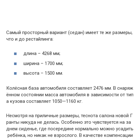
Самый
просторный
вариант
(
седан
)
имеет
те
же
размеры
,
что
и
до
рестайлинга
:
длина
–
4268
мм
;
ширина
–
1700
мм
;
высота
–
1500
мм
.
Колёсная
база
автомобиля
составляет
2476
мм
.
В
снаряж
ённом
состоянии
масса
автомобиля
в
зависимости
от
тип
а
кузова
составляет
1050
—
1160
кг
.
Несмотря
на
приличные
размеры
,
теснота
салона
новой
Г
ранты
никуда
не
делась
.
Особенно
это
чувствуется
на
за
днем
сиденье
,
где
посередине
нормально
можно
усадить
ребёнка
,
но
никак
не
взрослого
.
В
качестве
компенсации