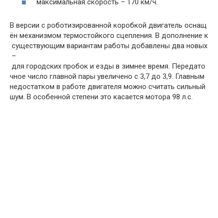
максимальная
скорость
–
170
км
/
ч
.
В
версии
с
роботизированной
коробкой
двигатель
оснащ
ён
механизмом
термостойкого
сцепления
.
В
дополнение
к
существующим
вариантам
работы
добавлены
два
новых
–
для
городских
пробок
и
езды
в
зимнее
время
.
Передато
чное
число
главной
пары
увеличено
с
3
,
7
до
3
,
9
.
Главным
недостатком
в
работе
двигателя
можно
считать
сильный
шум
.
В
особенной
степени
это
касается
мотора
98
л
.
с
.