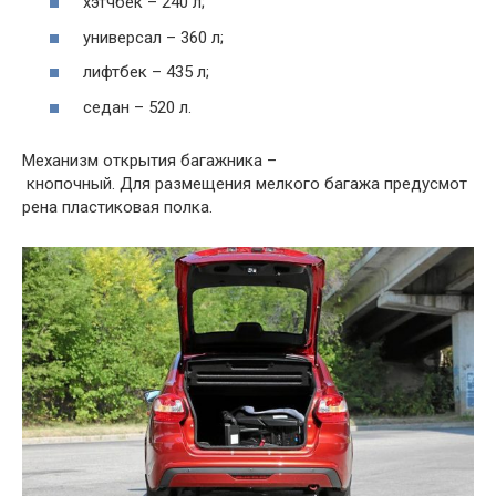
хэтчбек
–
240
л
;
универсал
–
360
л
;
лифтбек
–
435
л
;
седан
–
520
л
.
Механизм
открытия
багажника
–
кнопочный
.
Для
размещения
мелкого
багажа
предусмот
рена
пластиковая
полка
.