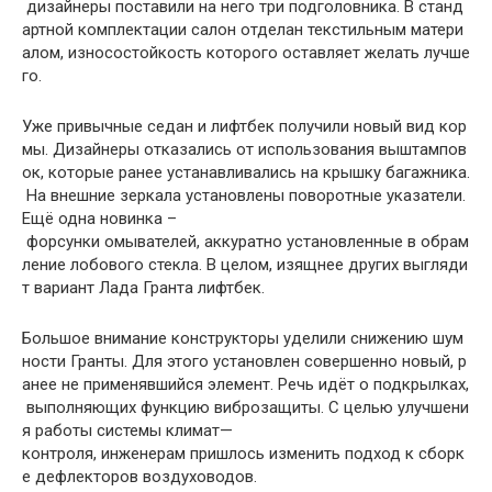
дизайнеры
поставили
на
него
три
подголовника
.
В
станд
артной
комплектации
салон
отделан
текстильным
матери
алом
,
износостойкость
которого
оставляет
желать
лучше
го
.
Уже
привычные
седан
и
лифтбек
получили
новый
вид
кор
мы
.
Дизайнеры
отказались
от
использования
выштампов
ок
,
которые
ранее
устанавливались
на
крышку
багажника
.
На
внешние
зеркала
установлены
поворотные
указатели
.
Ещё
одна
новинка
–
форсунки
омывателей
,
аккуратно
установленные
в
обрам
ление
лобового
стекла
.
В
целом
,
изящнее
других
выгляди
т
вариант
Лада
Гранта
лифтбек
.
Большое
внимание
конструкторы
уделили
снижению
шум
ности
Гранты
.
Для
этого
установлен
совершенно
новый
,
р
анее
не
применявшийся
элемент
.
Речь
идёт
о
подкрылках
,
выполняющих
функцию
виброзащиты
.
С
целью
улучшени
я
работы
системы
климат
—
контроля
,
инженерам
пришлось
изменить
подход
к
сборк
е
дефлекторов
воздуховодов
.