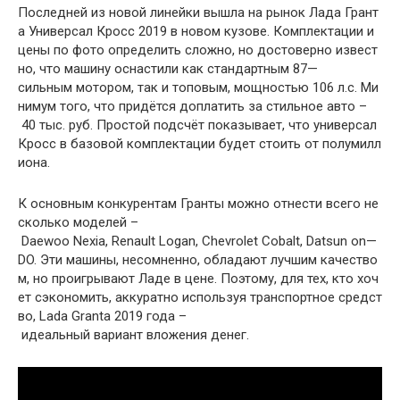
Последней
из
новой
линейки
вышла
на
рынок
Лада
Грант
а
Универсал
Кросс
2019
в
новом
кузове
.
Комплектации
и
цены
по
фото
определить
сложно
,
но
достоверно
извест
но
,
что
машину
оснастили
как
стандартным
87
—
сильным
мотором
,
так
и
топовым
,
мощностью
106
л
.
с
.
Ми
нимум
того
,
что
придётся
доплатить
за
стильное
авто
–
40
тыс
.
руб
.
Простой
подсчёт
показывает
,
что
универсал
Кросс
в
базовой
комплектации
будет
стоить
от
полумилл
иона
.
К
основным
конкурентам
Гранты
можно
отнести
всего
не
сколько
моделей
–
Daewoo
Nexia
,
Renault
Logan
,
Chevrolet
Cobalt
,
Datsun
on
—
DO
.
Эти
машины
,
несомненно
,
обладают
лучшим
качество
м
,
но
проигрывают
Ладе
в
цене
.
Поэтому
,
для
тех
,
кто
хоч
ет
сэкономить
,
аккуратно
используя
транспортное
средст
во
,
Lada
Granta
2019
года
–
идеальный
вариант
вложения
денег
.