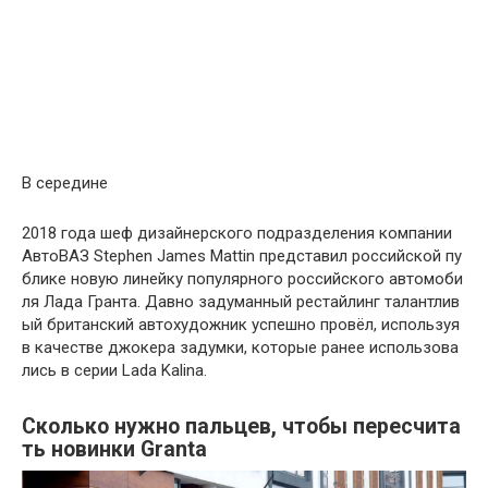
В
середине
2018
года
шеф
дизайнерского
подразделения
компании
АвтоВАЗ
Stephen
James
Mattin
представил
российской
пу
блике
новую
линейку
популярного
российского
автомоби
ля
Лада
Гранта
.
Давно
задуманный
рестайлинг
талантлив
ый
британский
автохудожник
успешно
провёл
,
используя
в
качестве
джокера
задумки
,
которые
ранее
использова
лись
в
серии
Lada
Kalina
.
Сколько
нужно
пальцев
,
чтобы
пересчита
ть
новинки
Granta