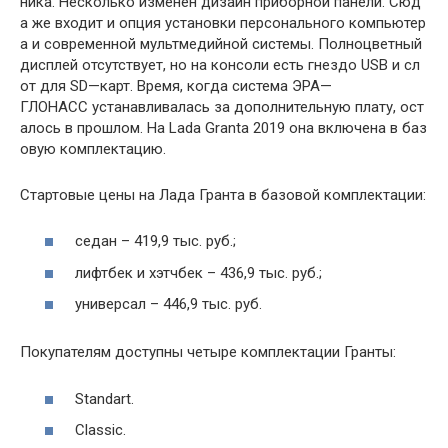
ника
.
Несколько
изменён
дизайн
приборной
панели
.
Сюд
а
же
входит
и
опция
установки
персонального
компьютер
а
и
современной
мультмедийной
системы
.
Полноцветный
дисплей
отсутствует
,
но
на
консоли
есть
гнездо
USB
и
сл
от
для
SD
—
карт
.
Время
,
когда
система
ЭРА
—
ГЛОНАСС
устанавливалась
за
дополнительную
плату
,
ост
алось
в
прошлом
.
На
Lada
Granta
2019
она
включена
в
баз
овую
комплектацию
.
Стартовые
цены
на
Лада
Гранта
в
базовой
комплектации
:
седан
–
419
,
9
тыс
.
руб
.;
лифтбек
и
хэтчбек
–
436
,
9
тыс
.
руб
.;
универсал
–
446
,
9
тыс
.
руб
.
Покупателям
доступны
четыре
комплектации
Гранты
:
Standart
.
Classic
.