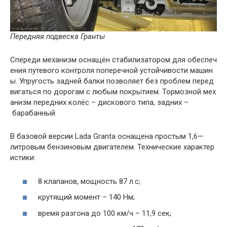
Передняя
подвеска
Гранты
Спереди
механизм
оснащён
стабилизатором
для
обеспеч
ения
путевого
контроля
поперечной
устойчивости
машин
ы
.
Упругость
задней
балки
позволяет
без
проблем
перед
вигаться
по
дорогам
с
любым
покрытием
.
Тормозной
мех
анизм
передних
колёс
–
дискового
типа
,
задних
–
барабанный
.
В
базовой
версии
Lada
Granta
оснащена
простым
1
,
6
—
литровым
бензиновым
двигателем
.
Технические
характер
истики
:
8
клапанов
,
мощность
87
л
.
с
;
крутящий
момент
–
140
Нм
;
время
разгона
до
100
км
/
ч
–
11
,
9
сек
;