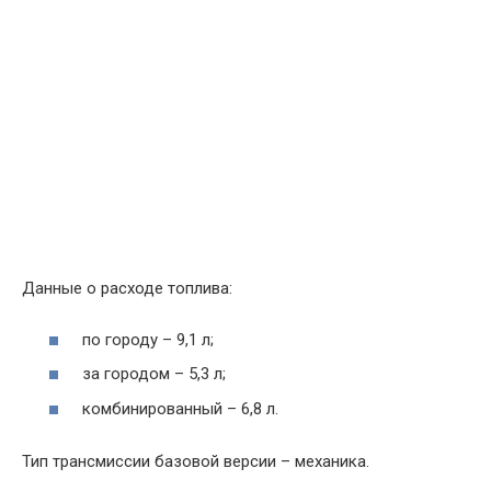
Данные
о
расходе
топлива
:
по
городу
–
9
,
1
л
;
за
городом
–
5
,
3
л
;
комбинированный
–
6
,
8
л
.
Тип
трансмиссии
базовой
версии
–
механика
.